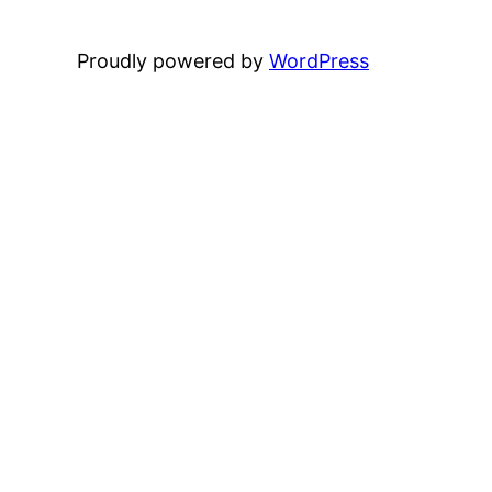
Proudly powered by
WordPress