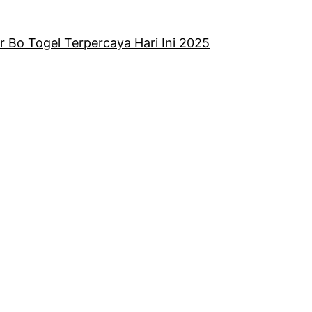
 Bo Togel Terpercaya Hari Ini 2025