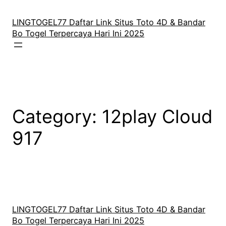
Skip
to
LINGTOGEL77 Daftar Link Situs Toto 4D & Bandar
content
Bo Togel Terpercaya Hari Ini 2025
Category:
12play Cloud
917
LINGTOGEL77 Daftar Link Situs Toto 4D & Bandar
Bo Togel Terpercaya Hari Ini 2025