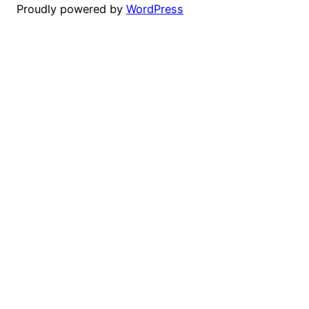
Proudly powered by
WordPress