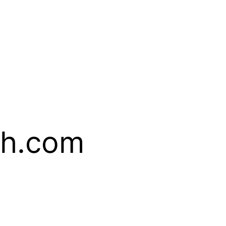
sh.com