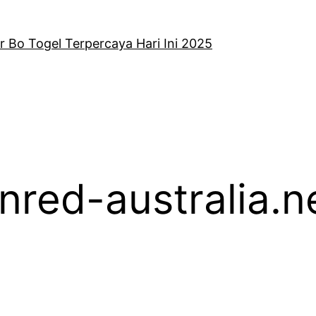
 Bo Togel Terpercaya Hari Ini 2025
nred-australia.n