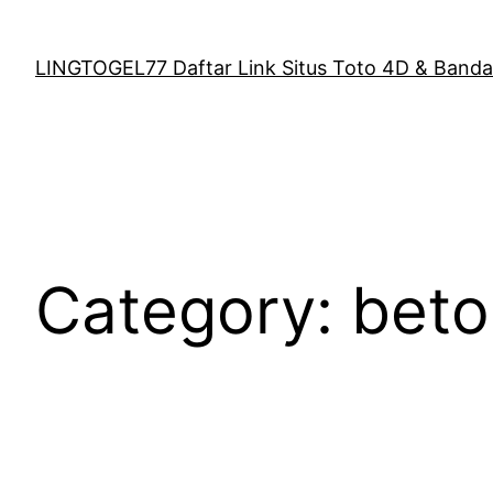
Skip
to
LINGTOGEL77 Daftar Link Situs Toto 4D & Bandar
content
Category:
beto