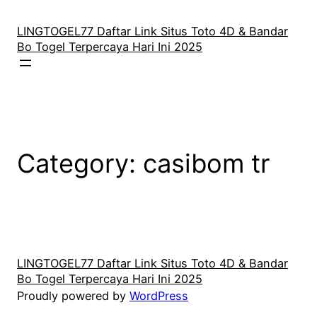
Skip
to
LINGTOGEL77 Daftar Link Situs Toto 4D & Bandar
content
Bo Togel Terpercaya Hari Ini 2025
Category:
casibom tr
LINGTOGEL77 Daftar Link Situs Toto 4D & Bandar
Bo Togel Terpercaya Hari Ini 2025
Proudly powered by
WordPress