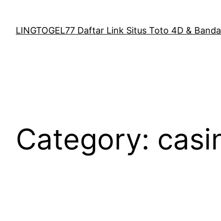
Skip
to
LINGTOGEL77 Daftar Link Situs Toto 4D & Bandar
content
Category:
casi