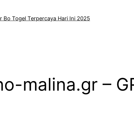
 Bo Togel Terpercaya Hari Ini 2025
no-malina.gr – G