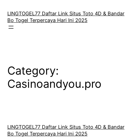
Skip
to
LINGTOGEL77 Daftar Link Situs Toto 4D & Bandar
content
Bo Togel Terpercaya Hari Ini 2025
Category:
Casinoandyou.pro
LINGTOGEL77 Daftar Link Situs Toto 4D & Bandar
Bo Togel Terpercaya Hari Ini 2025