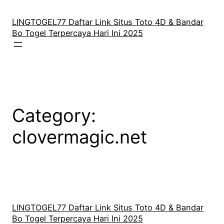
Skip
to
LINGTOGEL77 Daftar Link Situs Toto 4D & Bandar
content
Bo Togel Terpercaya Hari Ini 2025
Category:
clovermagic.net
LINGTOGEL77 Daftar Link Situs Toto 4D & Bandar
Bo Togel Terpercaya Hari Ini 2025