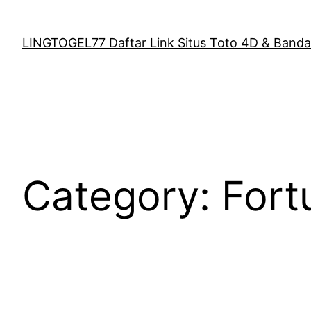
Skip
to
LINGTOGEL77 Daftar Link Situs Toto 4D & Bandar
content
Category:
Fort