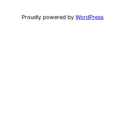
Proudly powered by
WordPress