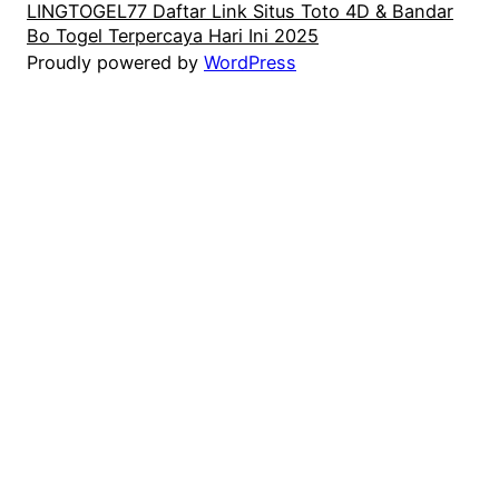
LINGTOGEL77 Daftar Link Situs Toto 4D & Bandar
Bo Togel Terpercaya Hari Ini 2025
Proudly powered by
WordPress