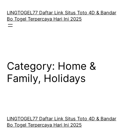
Skip
to
LINGTOGEL77 Daftar Link Situs Toto 4D & Bandar
content
Bo Togel Terpercaya Hari Ini 2025
Category:
Home &
Family, Holidays
LINGTOGEL77 Daftar Link Situs Toto 4D & Bandar
Bo Togel Terpercaya Hari Ini 2025