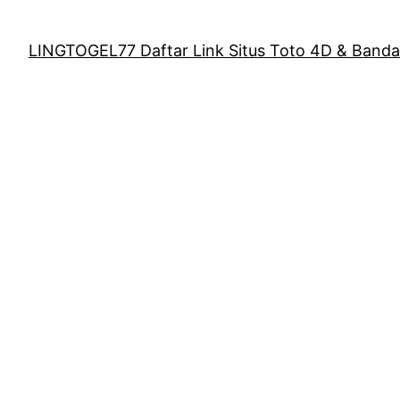
LINGTOGEL77 Daftar Link Situs Toto 4D & Bandar