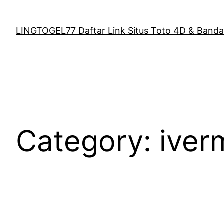
Skip
to
LINGTOGEL77 Daftar Link Situs Toto 4D & Bandar
content
Category:
iver