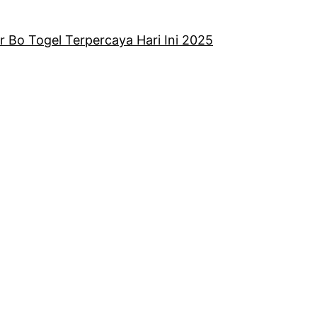
 Bo Togel Terpercaya Hari Ini 2025