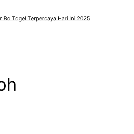
 Bo Togel Terpercaya Hari Ini 2025
_bh