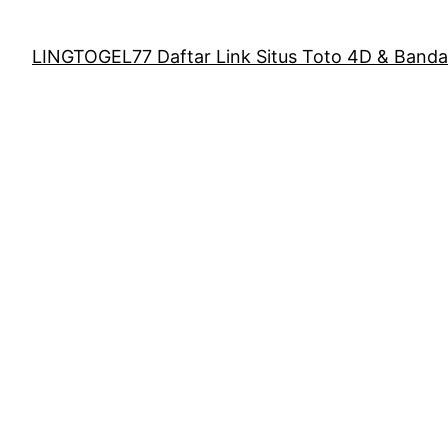
LINGTOGEL77 Daftar Link Situs Toto 4D & Bandar