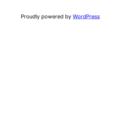
Proudly powered by
WordPress