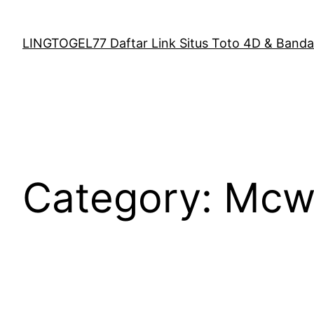
Skip
to
LINGTOGEL77 Daftar Link Situs Toto 4D & Bandar
content
Category:
Mcw