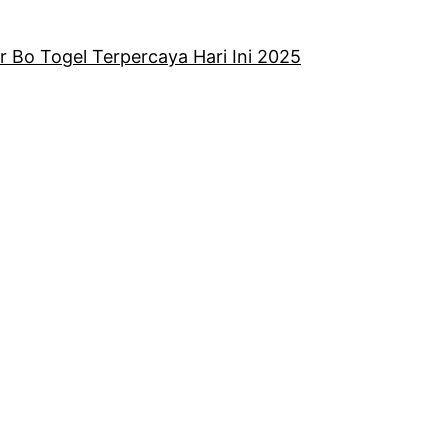
 Bo Togel Terpercaya Hari Ini 2025