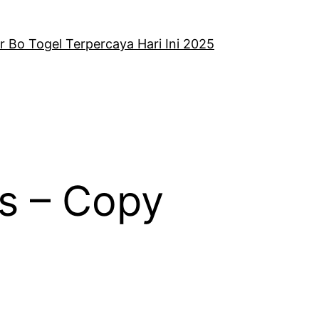
 Bo Togel Terpercaya Hari Ini 2025
s – Copy