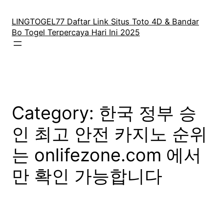
Skip
to
LINGTOGEL77 Daftar Link Situs Toto 4D & Bandar
content
Bo Togel Terpercaya Hari Ini 2025
Category:
한국 정부 승
인 최고 안전 카지노 순위
는 onlifezone.com 에서
만 확인 가능합니다