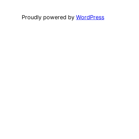
Proudly powered by
WordPress