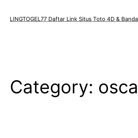
Skip
to
LINGTOGEL77 Daftar Link Situs Toto 4D & Bandar
content
Category:
osca