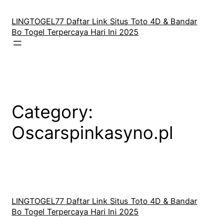
Skip
to
LINGTOGEL77 Daftar Link Situs Toto 4D & Bandar
content
Bo Togel Terpercaya Hari Ini 2025
Category:
Oscarspinkasyno.pl
LINGTOGEL77 Daftar Link Situs Toto 4D & Bandar
Bo Togel Terpercaya Hari Ini 2025