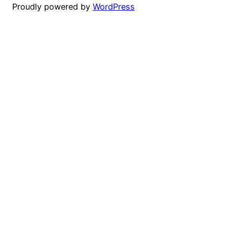
Proudly powered by
WordPress