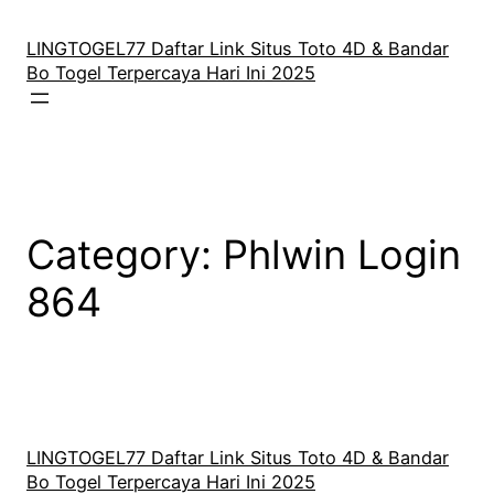
Skip
to
LINGTOGEL77 Daftar Link Situs Toto 4D & Bandar
content
Bo Togel Terpercaya Hari Ini 2025
Category:
Phlwin Login
864
LINGTOGEL77 Daftar Link Situs Toto 4D & Bandar
Bo Togel Terpercaya Hari Ini 2025