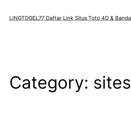
Skip
to
LINGTOGEL77 Daftar Link Situs Toto 4D & Bandar
content
Category:
sites