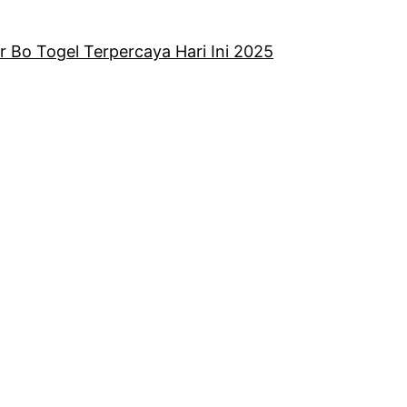
 Bo Togel Terpercaya Hari Ini 2025