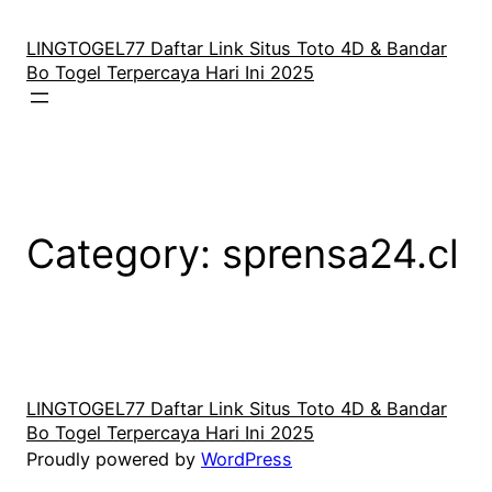
Skip
to
LINGTOGEL77 Daftar Link Situs Toto 4D & Bandar
content
Bo Togel Terpercaya Hari Ini 2025
Category:
sprensa24.cl
LINGTOGEL77 Daftar Link Situs Toto 4D & Bandar
Bo Togel Terpercaya Hari Ini 2025
Proudly powered by
WordPress