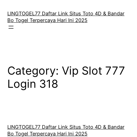
Skip
to
LINGTOGEL77 Daftar Link Situs Toto 4D & Bandar
content
Bo Togel Terpercaya Hari Ini 2025
Category:
Vip Slot 777
Login 318
LINGTOGEL77 Daftar Link Situs Toto 4D & Bandar
Bo Togel Terpercaya Hari Ini 2025