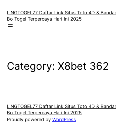
Skip
to
LINGTOGEL77 Daftar Link Situs Toto 4D & Bandar
content
Bo Togel Terpercaya Hari Ini 2025
Category:
X8bet 362
LINGTOGEL77 Daftar Link Situs Toto 4D & Bandar
Bo Togel Terpercaya Hari Ini 2025
Proudly powered by
WordPress