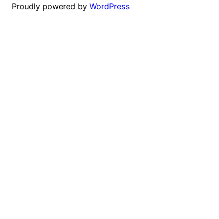
Proudly powered by
WordPress