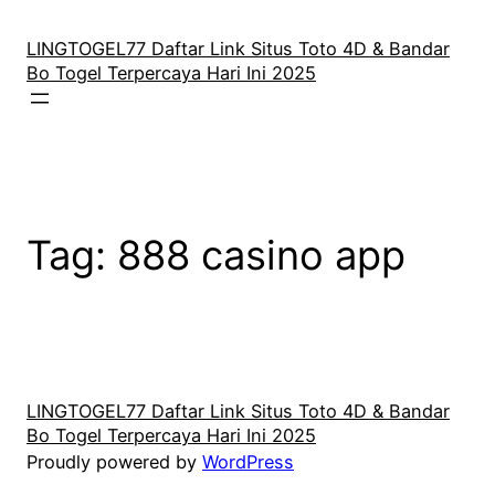
Skip
to
LINGTOGEL77 Daftar Link Situs Toto 4D & Bandar
content
Bo Togel Terpercaya Hari Ini 2025
Tag:
888 casino app
LINGTOGEL77 Daftar Link Situs Toto 4D & Bandar
Bo Togel Terpercaya Hari Ini 2025
Proudly powered by
WordPress