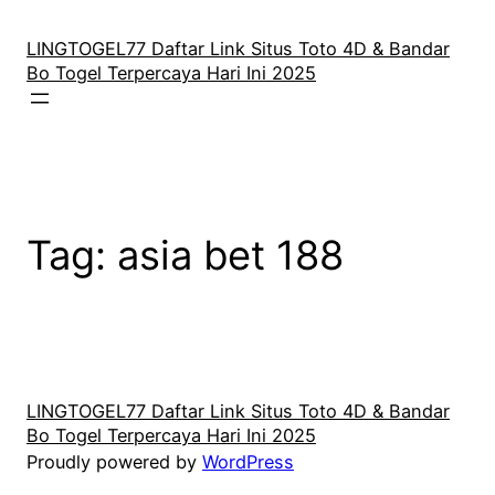
Skip
to
LINGTOGEL77 Daftar Link Situs Toto 4D & Bandar
content
Bo Togel Terpercaya Hari Ini 2025
Tag:
asia bet 188
LINGTOGEL77 Daftar Link Situs Toto 4D & Bandar
Bo Togel Terpercaya Hari Ini 2025
Proudly powered by
WordPress