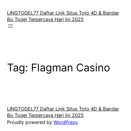
Skip
to
LINGTOGEL77 Daftar Link Situs Toto 4D & Bandar
content
Bo Togel Terpercaya Hari Ini 2025
Tag:
Flagman Casino
LINGTOGEL77 Daftar Link Situs Toto 4D & Bandar
Bo Togel Terpercaya Hari Ini 2025
Proudly powered by
WordPress