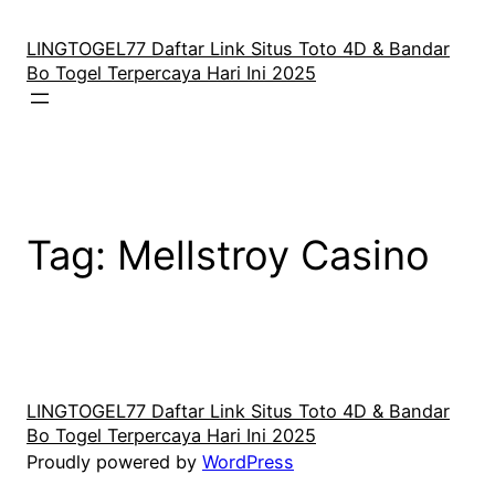
Skip
to
LINGTOGEL77 Daftar Link Situs Toto 4D & Bandar
content
Bo Togel Terpercaya Hari Ini 2025
Tag:
Mellstroy Casino
LINGTOGEL77 Daftar Link Situs Toto 4D & Bandar
Bo Togel Terpercaya Hari Ini 2025
Proudly powered by
WordPress