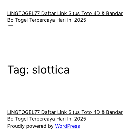
Skip
to
LINGTOGEL77 Daftar Link Situs Toto 4D & Bandar
content
Bo Togel Terpercaya Hari Ini 2025
Tag:
slottica
LINGTOGEL77 Daftar Link Situs Toto 4D & Bandar
Bo Togel Terpercaya Hari Ini 2025
Proudly powered by
WordPress