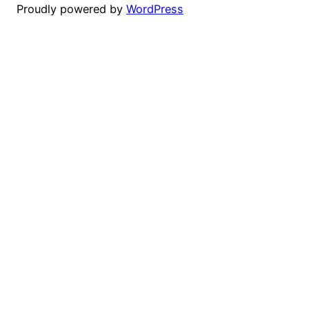
Proudly powered by
WordPress