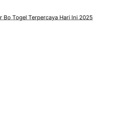
 Bo Togel Terpercaya Hari Ini 2025