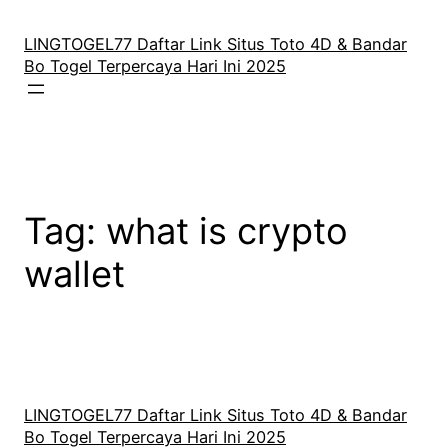
Skip
to
LINGTOGEL77 Daftar Link Situs Toto 4D & Bandar
content
Bo Togel Terpercaya Hari Ini 2025
Tag:
what is crypto
wallet
LINGTOGEL77 Daftar Link Situs Toto 4D & Bandar
Bo Togel Terpercaya Hari Ini 2025