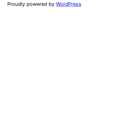
Proudly powered by
WordPress